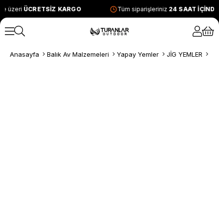
ve üzeri
ÜCRETSİZ KARGO
Tüm siparişleriniz
24 SAAT İÇİND
Anasayfa
Balık Av Malzemeleri
Yapay Yemler
JİG YEMLER