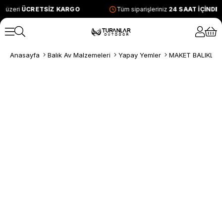
e üzeri
ÜCRETSİZ KARGO
Tüm siparişleriniz
24 SAAT İÇİNDE
Anasayfa
Balık Av Malzemeleri
Yapay Yemler
MAKET BALIKLAR