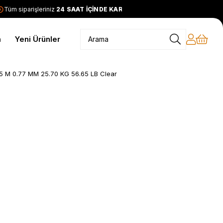
üm siparişleriniz
24 SAAT İÇİNDE KARGODA
2399 TL ve üzeri
m
Yeni Ürünler
5 M 0.77 MM 25.70 KG 56.65 LB Clear