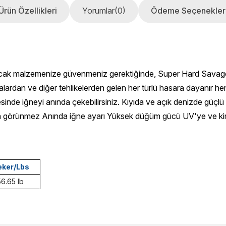
Ürün Özellikleri
Yorumlar
(0)
Ödeme Seçenekler
acak malzemenize güvenmeniz gerektiğinde, Super Hard Savage Le
rdan ve diğer tehlikelerden gelen her türlü hasara dayanır hem 
nde iğneyi anında çekebilirsiniz. Kıyıda ve açık denizde güçlü b
da görünmez Anında iğne ayarı Yüksek düğüm gücü UV'ye ve kim
ker/Lbs
56.65 lb