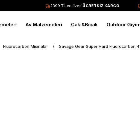
2399 TL ve üzeri
ÜCRETSİZ KARGO
T
emeleri
Av Malzemeleri
Çakı&Bıçak
Outdoor Giyi
Fluorocarbon Misinalar
Savage Gear Super Hard Fluorocarbon 4