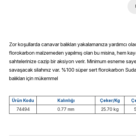
Zor koşullarda canavar balıkları yakalamanıza yardımcı ol
florokarbon malzemeden yapılmış olan bu misina, hem kayala
sahtelerinize cazip bir aksiyon verir. Minimum esneme sayesi
savaşacak silahınız var. %100 süper sert florokarbon Su
balıkları için mükemmel
Ürün Kodu
Kalınlığı
Çeker/Kg
Çe
74494
0.77 mm
25.70 kg