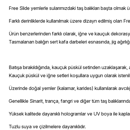
Free Slide yemlerle sularımızdaki taş balıkları başta olmak ü
Farklı derinliklerde kullanılmak üzere dizayn edilmiş olan 
Ürün benzerlerinden farklı olarak, iğne ve kauçuk dekorasy
Tasmalanan balığın sert kafa darbeleri esnasında, jig ağırlığın
Batışa bırakıldığında, kauçuk püskül setinden uzaklaşarak, a
Kauçuk püskül ve iğne setleri koşullara uygun olarak istenilen 
Üzerinde doğal yemler (kalamar, karides) kullanılarak avcılığı a
Genellikle Sinarit, trança, fangri ve diğer tüm taş balıklarında
Yüksek kalitede dayanıklı hologramlar ve UV boya ile kaplan
Tuzlu suya ve çizilmelere dayanıklıdır.