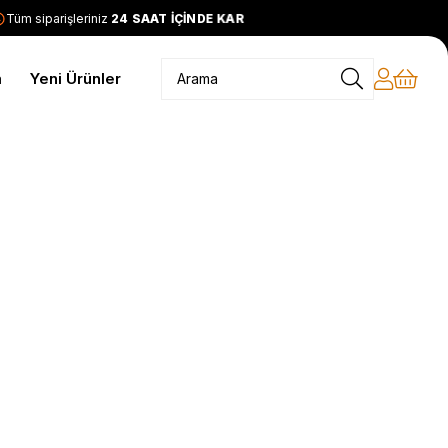
üm siparişleriniz
24 SAAT İÇİNDE KARGODA
2399 TL ve üzeri
m
Yeni Ürünler