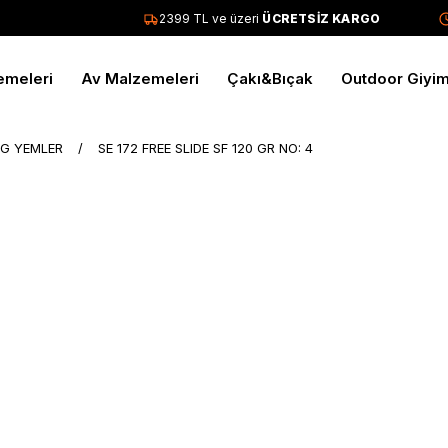
2399 TL ve üzeri
ÜCRETSİZ KARGO
T
emeleri
Av Malzemeleri
Çakı&Bıçak
Outdoor Giyi
İG YEMLER
SE 172 FREE SLIDE SF 120 GR NO: 4