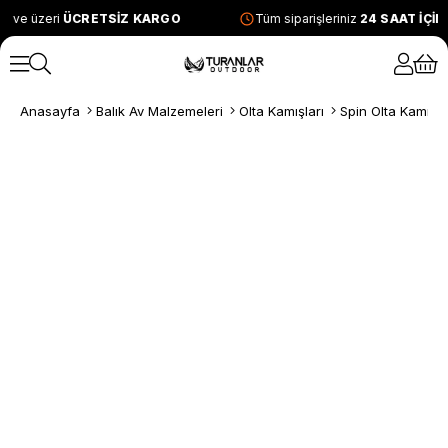
L ve üzeri
ÜCRETSİZ KARGO
Tüm siparişleriniz
24 SAAT İÇİ
Anasayfa
Balık Av Malzemeleri
Olta Kamışları
Spin Olta Kamışla