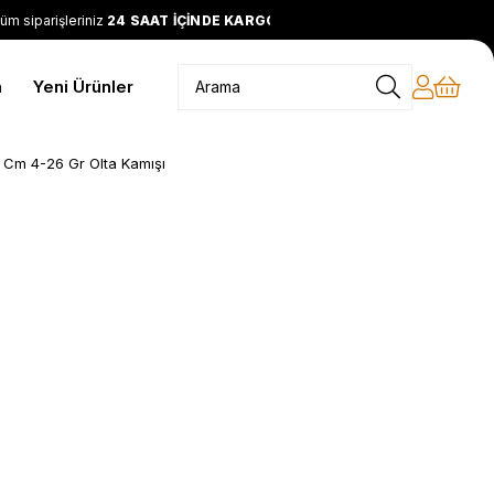
siparişleriniz
24 SAAT İÇİNDE KARGODA
2399 TL ve üzeri
ÜC
m
Yeni Ürünler
Cm 4-26 Gr Olta Kamışı