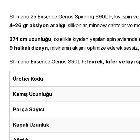
Shimano 25 Exsence Genos Spinning S90L F, kıyı spin ve sho
4–26 gr aksiyon aralığı
, silikonlar, minnow sahteler ve me
274 cm uzunluğu
, özellikle kıyıdan yapılan spin avlarında
9 halkalı dizayn
, misinanın akışını optimize ederek sessiz,
Shimano Exsence Genos S90L F;
levrek, lüfer ve kıyı s
Üretici Kodu
Kamış Uzunluğu
Parça Sayısı
Kapalı Uzunluk