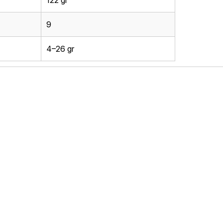
122 gr
9
4–26 gr