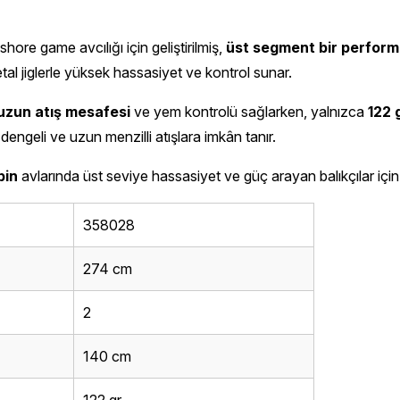
re game avcılığı için geliştirilmiş,
üst segment bir perform
tal jiglerle yüksek hassasiyet ve kontrol sunar.
uzun atış mesafesi
ve yem kontrolü sağlarken, yalnızca
122 
 dengeli ve uzun menzilli atışlara imkân tanır.
pin
avlarında üst seviye hassasiyet ve güç arayan balıkçılar için 
358028
274 cm
2
140 cm