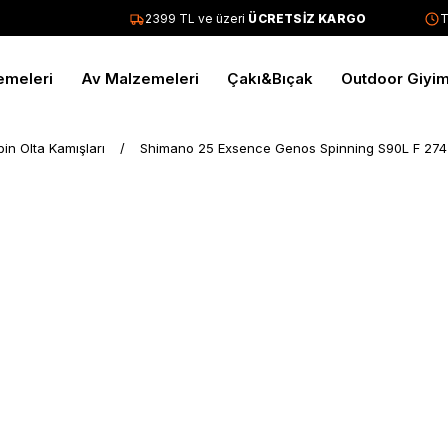
2399 TL ve üzeri
ÜCRETSİZ KARGO
Tüm 
emeleri
Av Malzemeleri
Çakı&Bıçak
Outdoor Giyi
pin Olta Kamışları
Shimano 25 Exsence Genos Spinning S90L F 274 