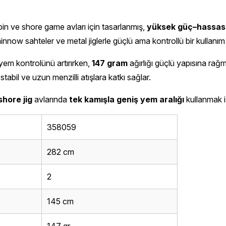
 spin ve shore game avları için tasarlanmış,
yüksek güç–hassas
 minnow sahteler ve metal jiglerle güçlü ama kontrollü bir kullanım
yem kontrolünü artırırken,
147 gram
ağırlığı güçlü yapısına rağm
stabil ve uzun menzilli atışlara katkı sağlar.
shore jig
avlarında
tek kamışla geniş yem aralığı
kullanmak is
358059
282 cm
2
145 cm