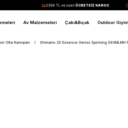
2399 TL ve üzeri
ÜCRETSİZ KARGO
T
emeleri
Av Malzemeleri
Çakı&Bıçak
Outdoor Giyi
pin Olta Kamışları
Shimano 25 Exsence Genos Spinning S93MLMH F 