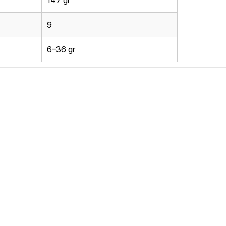
147 gr
9
6–36 gr