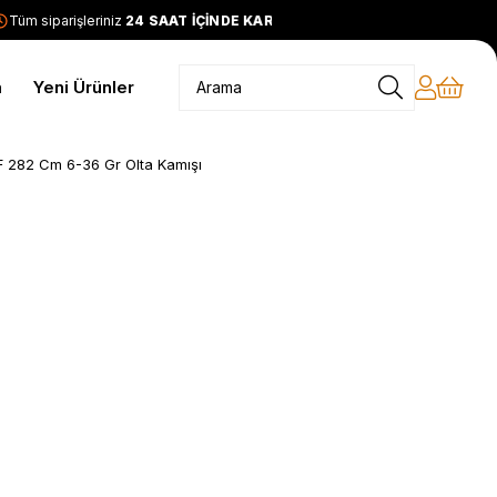
üm siparişleriniz
24 SAAT İÇİNDE KARGODA
2399 TL ve üzeri
m
Yeni Ürünler
282 Cm 6-36 Gr Olta Kamışı