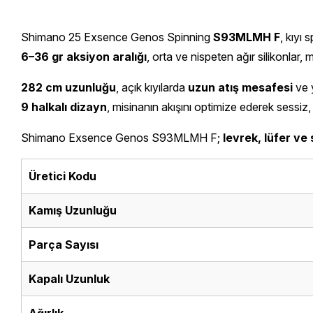
Shimano 25 Exsence Genos Spinning
S93MLMH F
, kıyı
6–36 gr aksiyon aralığı
, orta ve nispeten ağır silikonlar,
282 cm uzunluğu
, açık kıyılarda
uzun atış mesafesi
ve 
9 halkalı dizayn
, misinanın akışını optimize ederek sessiz, 
Shimano Exsence Genos S93MLMH F;
levrek, lüfer ve 
Üretici Kodu
Kamış Uzunluğu
Parça Sayısı
Kapalı Uzunluk