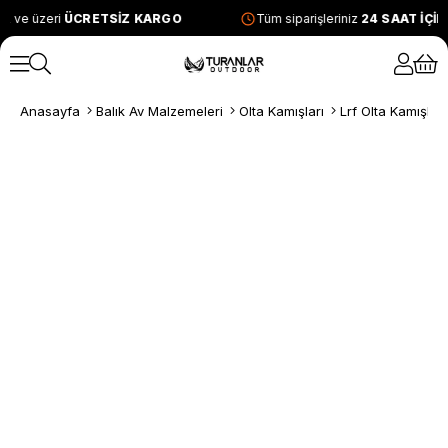
L ve üzeri
ÜCRETSİZ KARGO
Tüm siparişleriniz
24 SAAT İÇİ
Anasayfa
Balık Av Malzemeleri
Olta Kamışları
Lrf Olta Kamışları