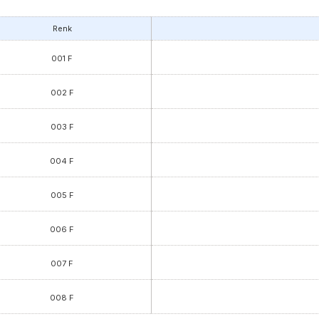
Renk
001 F
002 F
003 F
004 F
005 F
006 F
007 F
008 F