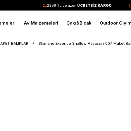
2399 TL ve üzeri
ÜCRETSİZ KARGO
T
emeleri
Av Malzemeleri
Çakı&Bıçak
Outdoor Giyi
AKET BALIKLAR
Shimano Exsence Shallow Assassin 007 Maket Bal