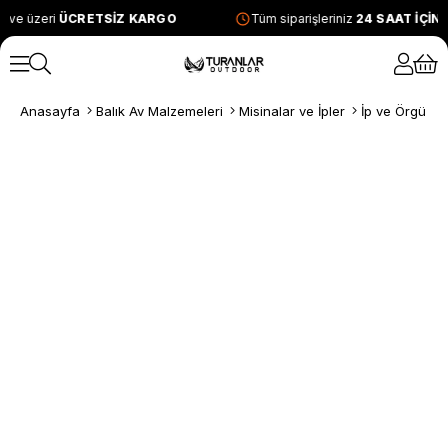
 ve üzeri
ÜCRETSİZ KARGO
Tüm siparişleriniz
24 SAAT İÇİN
Anasayfa
Balık Av Malzemeleri
Misinalar ve İpler
İp ve Örgü Mi