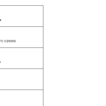
r
 FC C2000S
0