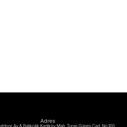
Adres
utdoor Av & Balıkçılık Kadıköy Mah. Turan Güneş Cad. No:100