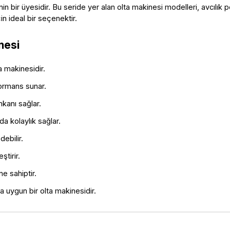
ir üyesidir. Bu seride yer alan olta makinesi modelleri, avcılık pe
çin ideal bir seçenektir.
esi 
ta makinesidir.
formans sunar.
kanı sağlar.
da kolaylık sağlar.
ebilir.
ştirir.
e sahiptir.
ına uygun bir olta makinesidir.