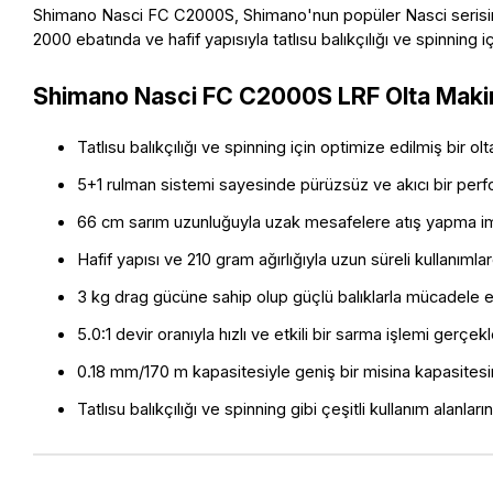
Shimano Nasci FC C2000S, Shimano'nun popüler Nasci serisinin b
2000 ebatında ve hafif yapısıyla tatlısu balıkçılığı ve spinning i
Shimano Nasci FC C2000S LRF Olta Makin
Tatlısu balıkçılığı ve spinning için optimize edilmiş bir ol
5+1 rulman sistemi sayesinde pürüzsüz ve akıcı bir per
66 cm sarım uzunluğuyla uzak mesafelere atış yapma im
Hafif yapısı ve 210 gram ağırlığıyla uzun süreli kullanımlar
3 kg drag gücüne sahip olup güçlü balıklarla mücadele ed
5.0:1 devir oranıyla hızlı ve etkili bir sarma işlemi gerçekle
0.18 mm/170 m kapasitesiyle geniş bir misina kapasitesin
Tatlısu balıkçılığı ve spinning gibi çeşitli kullanım alanlar