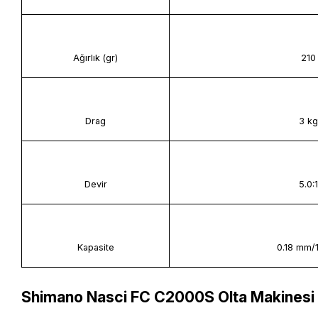
Ağırlık (gr)
210
Drag
3 kg
Devir
5.0:1
Kapasite
0.18 mm/
Shimano Nasci FC C2000S Olta Makinesi