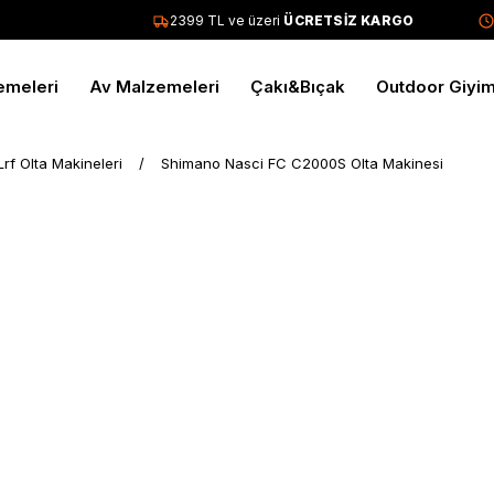
2399 TL ve üzeri
ÜCRETSİZ KARGO
Tüm
emeleri
Av Malzemeleri
Çakı&Bıçak
Outdoor Giyi
Lrf Olta Makineleri
Shimano Nasci FC C2000S Olta Makinesi