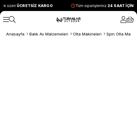
ve üzeri
ÜCRETSİZ KARGO
Tüm siparişleriniz
24 SAAT İÇİN
Anasayfa
Balık Av Malzemeleri
Olta Makineleri
Spin Olta Makine