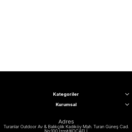
Kategoriler
Kurumsal
Adres
Turanlar Outdoor Av & Balıkçılık Kadıköy Mah. Turan Güneş Cad.
No:100 İzmit/KOCAELİ