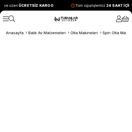
L ve üzeri
ÜCRETSİZ KARGO
Tüm siparişleriniz
24 SAAT İÇİ
Anasayfa
Balık Av Malzemeleri
Olta Makineleri
Spin Olta Makine