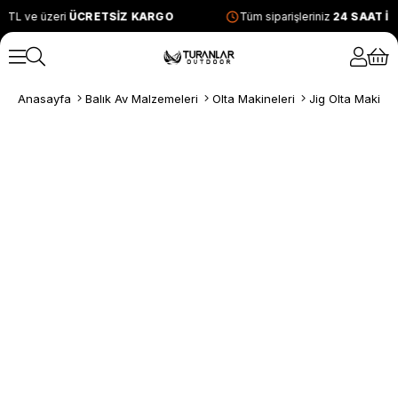
 TL ve üzeri
ÜCRETSİZ KARGO
Tüm siparişleriniz
24 SAAT İ
Anasayfa
Balık Av Malzemeleri
Olta Makineleri
Jig Olta Makinel