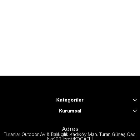
Kategoriler
Kurumsal
Adres
Turanlar Outdoor Av & Balıkçılık Kadıköy Mah. Turan Güneş Cad.
No:100 İzmit/KOCAELİ