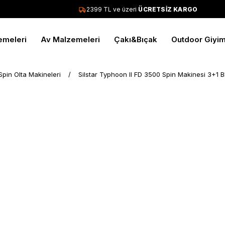
2399 TL ve üzeri
ÜCRETSİZ KARGO
emeleri
Av Malzemeleri
Çakı&Bıçak
Outdoor Giyi
Spin Olta Makineleri
Silstar Typhoon II FD 3500 Spin Makinesi 3+1 