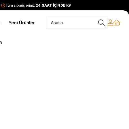
Tüm siparişleriniz
24 SAAT İÇİNDE KARGODA
2399 TL ve üze
m
Yeni Ürünler
BB