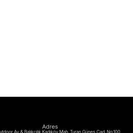
Adres
utdoor Av & Balıkçılık Kadıköy Mah. Turan Güneş Cad. No:100