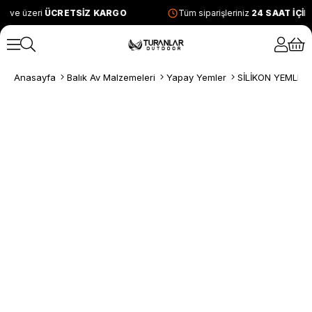
L ve üzeri
ÜCRETSİZ KARGO
Tüm siparişleriniz
24 SAAT İÇİ
Anasayfa
Balık Av Malzemeleri
Yapay Yemler
SİLİKON YEMLER