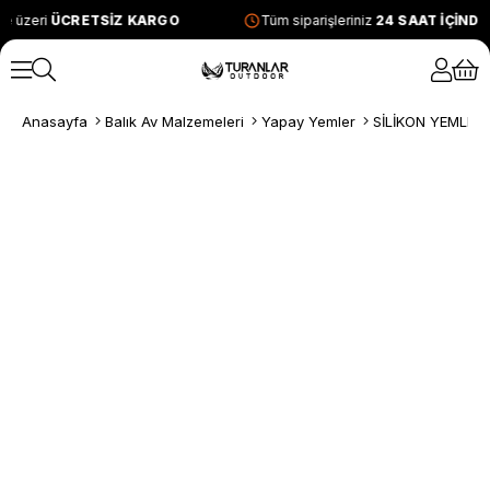
e üzeri
ÜCRETSİZ KARGO
Tüm siparişleriniz
24 SAAT İÇİND
Anasayfa
Balık Av Malzemeleri
Yapay Yemler
SİLİKON YEMLER