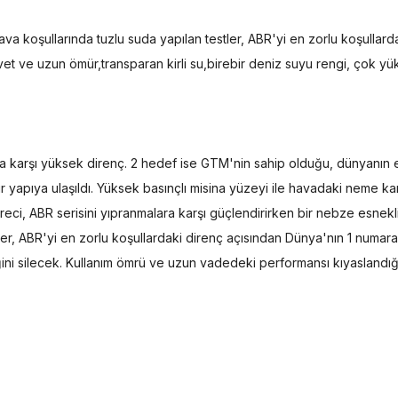
ava koşullarında tuzlu suda yapılan testler, ABR'yi en zorlu koşullar
vet ve uzun ömür,transparan kirli su,birebir deniz suyu rengi, çok
a karşı yüksek direnç. 2 hedef ise GTM'nin sahip olduğu, dünyanın
bir yapıya ulaşıldı. Yüksek basınçlı misina yüzeyi ile havadaki neme k
i, ABR serisini yıpranmalara karşı güçlendirirken bir nebze esneklik
ler, ABR'yi en zorlu koşullardaki direnç açısından Dünya'nın 1 numar
ğini silecek. Kullanım ömrü ve uzun vadedeki performansı kıyaslandı