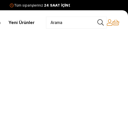
Tüm siparişleriniz
24 SAAT İÇİNDE KARGODA
2399 TL ve
m
Yeni Ürünler