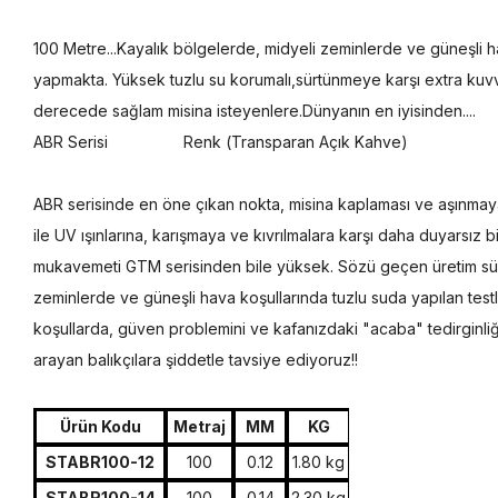
100 Metre...Kayalık bölgelerde, midyeli zeminlerde ve güneşli h
yapmakta. Yüksek tuzlu su korumalı,sürtünmeye karşı extra kuv
derecede sağlam misina isteyenlere.Dünyanın en iyisinden....
ABR Serisi Renk (
Transparan Açık Kahve)
ABR serisinde en öne çıkan nokta, misina kaplaması ve aşınmay
ile UV ışınlarına, karışmaya ve kıvrılmalara karşı daha duyarsız 
mukavemeti GTM serisinden bile yüksek. Sözü geçen üretim sürec
zeminlerde ve güneşli hava koşullarında tuzlu suda yapılan test
koşullarda, güven problemini ve kafanızdaki "acaba" tedirginli
arayan balıkçılara şiddetle tavsiye ediyoruz!!
Ürün Kodu
Metraj
MM
KG
STABR100-12
100
0.12
1.80 kg
STABR100-14
100
0.14
2.30 kg