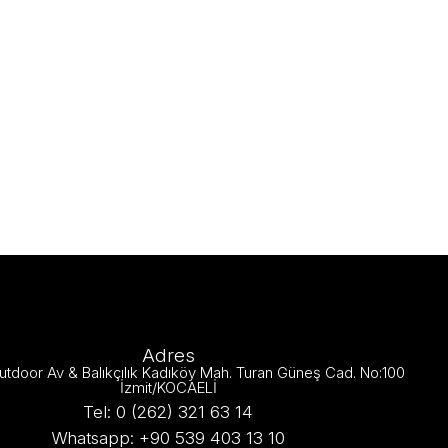
Adres
utdoor Av & Balıkçılık Kadıköy Mah. Turan Güneş Cad. No:100
İzmit/KOCAELİ
Tel: 0 (262) 321 63 14
Whatsapp: +90 539 403 13 10