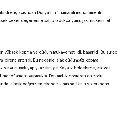
daki direnç açısından Dünya'nın 1 numaralı monoflamenti
 yüksek çeker değerlerine sahip oldukça yumuşak, mükemmel
 en yüksek kopma ve düğüm mukavemeti idi, başarıldı. Bu süreç
arşı direnç arttırıldı. Bu nedenle ıslak düğümsüz kopma
 ve yumuşak yapıyı azaltmıştır. Kayalık bölgelerde, midyeli
alı monoflamenti yapmakta. Devamlılık gösteren en zorlu
ğında, alabileceğiniz en ekonomik misina. Uzun yol arkadaşı