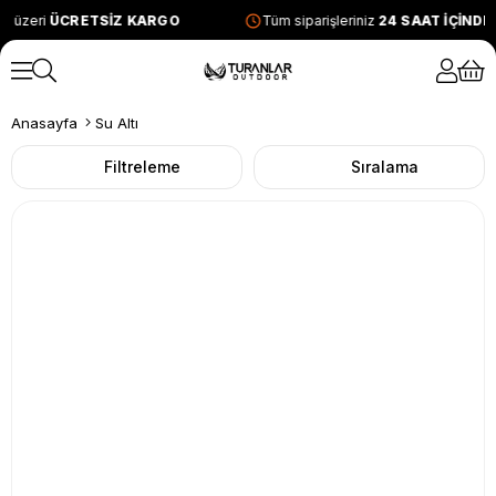
e üzeri
ÜCRETSİZ KARGO
Tüm siparişleriniz
24 SAAT İÇİNDE
Anasayfa
Su Altı
Filtreleme
Sıralama