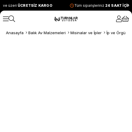
 ve üzeri
ÜCRETSİZ KARGO
Tüm siparişleriniz
24 SAAT İÇİN
Anasayfa
Balık Av Malzemeleri
Misinalar ve İpler
İp ve Örgü Mi