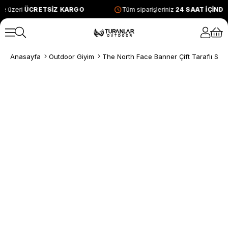
e üzeri
ÜCRETSİZ KARGO
Tüm siparişleriniz
24 SAAT İÇİND
Anasayfa
Outdoor Giyim
The North Face Banner Çift Taraflı Siya