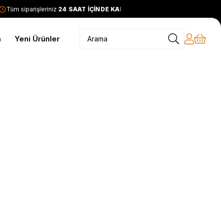
Tüm siparişleriniz
24 SAAT İÇİNDE KARGODA
2399 TL ve üze
m
Yeni Ürünler