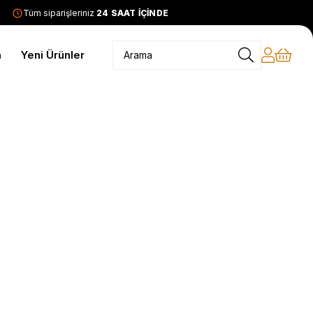
Tüm siparişleriniz
24 SAAT İÇİNDE KARGODA
2399 TL ve 
m
Yeni Ürünler