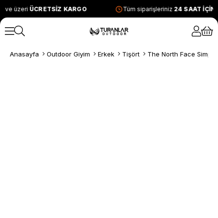
 ve üzeri
ÜCRETSİZ KARGO
Tüm siparişleriniz
24 SAAT İÇİN
Anasayfa
Outdoor Giyim
Erkek
Tişört
The North Face Simple