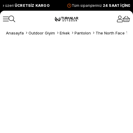
ve üzeri
ÜCRETSİZ KARGO
Tüm siparişleriniz
24 SAAT İÇİND
Anasayfa
Outdoor Giyim
Erkek
Pantolon
The North Face Tekn