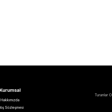
Kurumsal
Turanlar O
Hakkımızda
tış Sözleşmesi