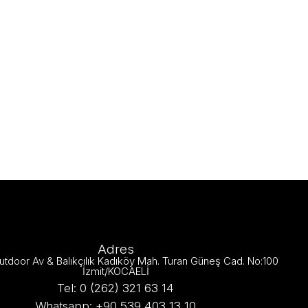
Adres
utdoor Av & Balıkçılık Kadıköy Mah. Turan Güneş Cad. No:100
İzmit/KOCAELİ
Tel: 0 (262) 321 63 14
Whatsapp: +90 539 403 13 10