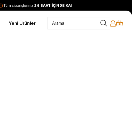
Tüm siparişleriniz
24 SAAT İÇİNDE KARGODA
2399 TL ve üzer
m
Yeni Ürünler