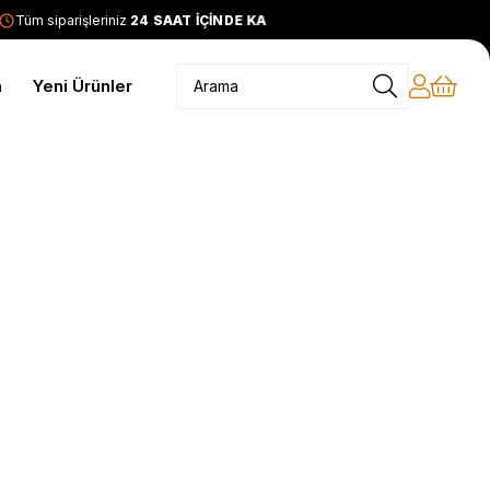
Tüm siparişleriniz
24 SAAT İÇİNDE KARGODA
2399 TL ve üze
m
Yeni Ürünler