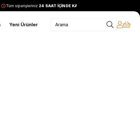
Tüm siparişleriniz
24 SAAT İÇİNDE KARGODA
2399 TL ve üze
m
Yeni Ürünler