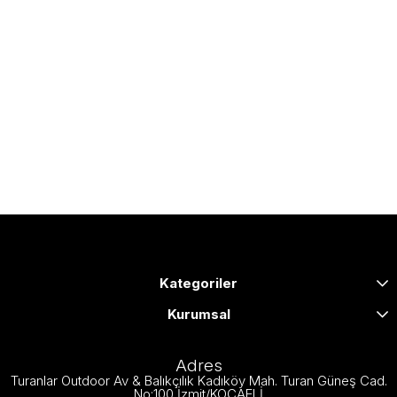
Kategoriler
Kurumsal
Adres
Turanlar Outdoor Av & Balıkçılık Kadıköy Mah. Turan Güneş Cad.
No:100 İzmit/KOCAELİ