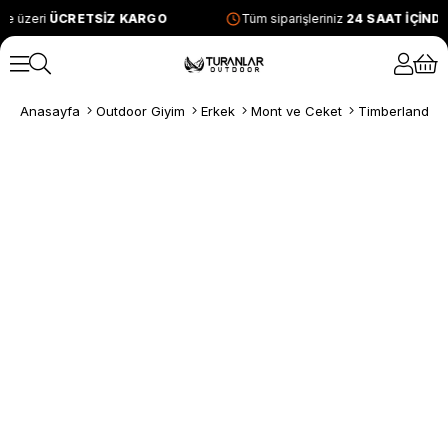
ve üzeri
ÜCRETSİZ KARGO
Tüm siparişleriniz
24 SAAT İÇİND
Anasayfa
Outdoor Giyim
Erkek
Mont ve Ceket