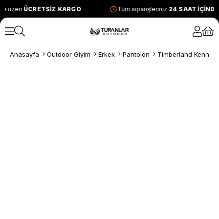
e üzeri
ÜCRETSİZ KARGO
Tüm siparişleriniz
24 SAAT İÇİND
Anasayfa
Outdoor Giyim
Erkek
Pantolon