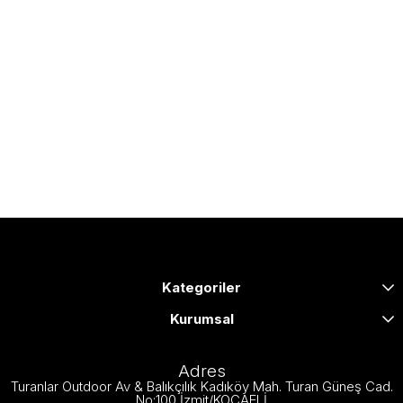
Kategoriler
Kurumsal
Adres
Turanlar Outdoor Av & Balıkçılık Kadıköy Mah. Turan Güneş Cad.
No:100 İzmit/KOCAELİ