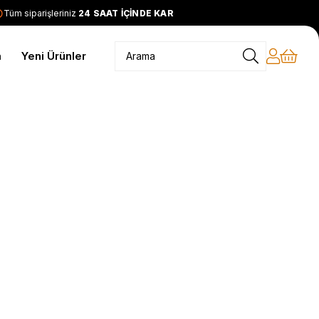
üm siparişleriniz
24 SAAT İÇİNDE KARGODA
2399 TL ve üzeri
m
Yeni Ürünler