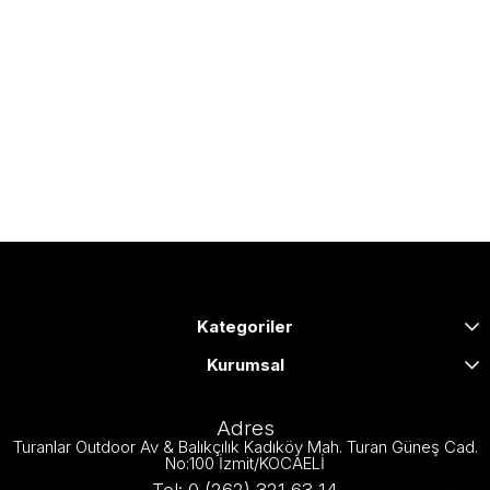
Kategoriler
Kurumsal
Adres
Turanlar Outdoor Av & Balıkçılık Kadıköy Mah. Turan Güneş Cad.
No:100 İzmit/KOCAELİ
Tel: 0 (262) 321 63 14