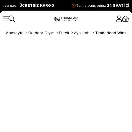
L ve üzeri
ÜCRETSİZ KARGO
Tüm siparişleriniz
24 SAAT İÇİ
Anasayfa
Outdoor Giyim
Erkek
Ayakkabı
Timberland Winsor T