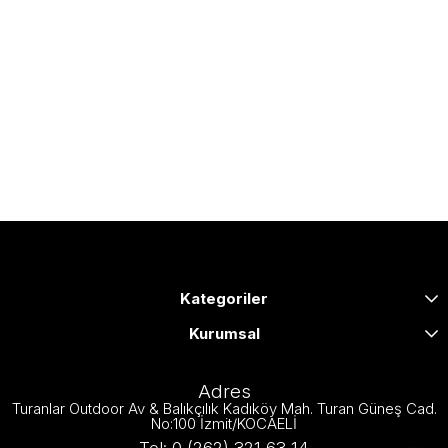
Kategoriler
Kurumsal
Adres
Turanlar Outdoor Av & Balıkçılık Kadıköy Mah. Turan Güneş Cad.
No:100 İzmit/KOCAELİ
Tel: 0 (262) 321 63 14