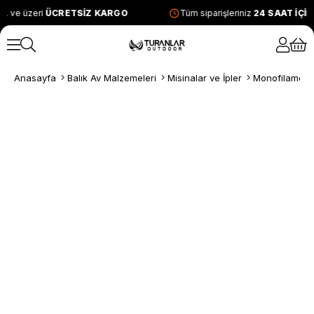
L ve üzeri
ÜCRETSİZ KARGO
Tüm siparişleriniz
24 SAAT İÇİ
Anasayfa
Balık Av Malzemeleri
Misinalar ve İpler
Monofilament 