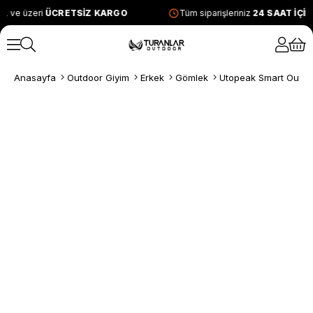
L ve üzeri
ÜCRETSİZ KARGO
Tüm siparişleriniz
24 SAAT İÇİ
Anasayfa
Outdoor Giyim
Erkek
Gömlek
Utopeak Smart Outdo