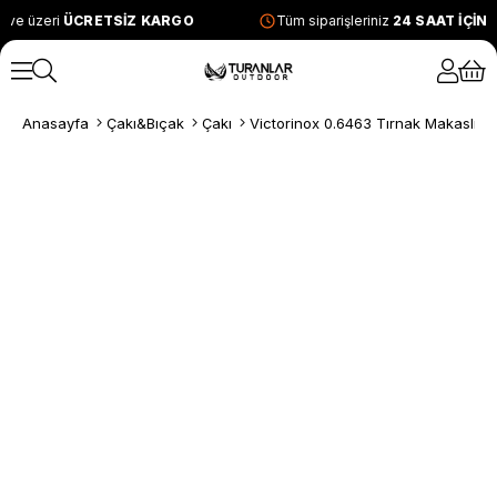
 ve üzeri
ÜCRETSİZ KARGO
Tüm siparişleriniz
24 SAAT İÇİN
Anasayfa
Çakı&Bıçak
Çakı
Victorinox 0.6463 Tırnak Makaslı Ç