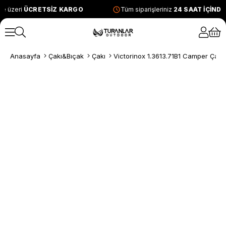
e üzeri
ÜCRETSİZ KARGO
Tüm siparişleriniz
24 SAAT İÇİND
Anasayfa
Çakı&Bıçak
Çakı
Victorinox 1.3613.71B1 Camper Çakı (B