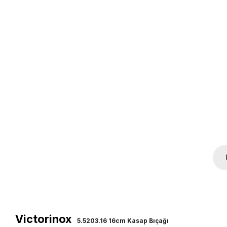
​Victorinox
5.5203.16 16cm Kasap Bıçağı