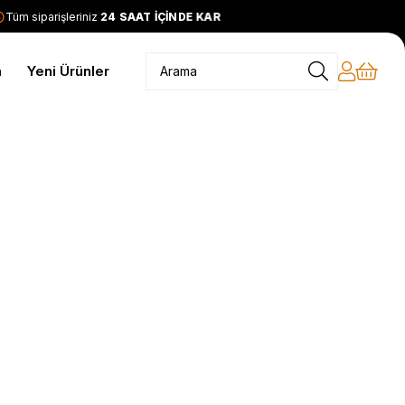
üm siparişleriniz
24 SAAT İÇİNDE KARGODA
2399 TL ve üzeri
m
Yeni Ürünler