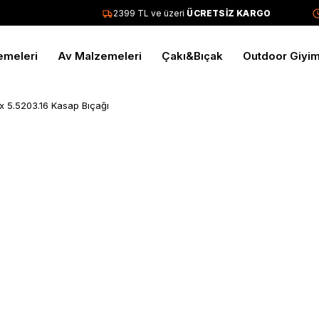
2399 TL ve üzeri
ÜCRETSİZ KARGO
T
emeleri
Av Malzemeleri
Çakı&Bıçak
Outdoor Giyi
ox 5.5203.16 Kasap Bıçağı