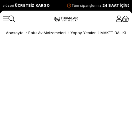
ve üzeri
ÜCRETSİZ KARGO
Tüm siparişleriniz
24 SAAT İÇİND
Anasayfa
Balık Av Malzemeleri
Yapay Yemler
MAKET BALIKLAR