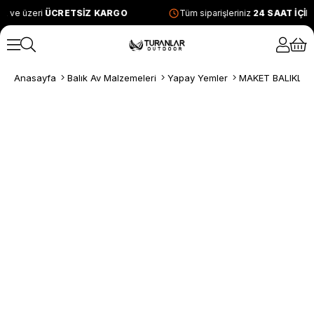
L ve üzeri
ÜCRETSİZ KARGO
Tüm siparişleriniz
24 SAAT İÇİ
Anasayfa
Balık Av Malzemeleri
Yapay Yemler
MAKET BALIKLAR