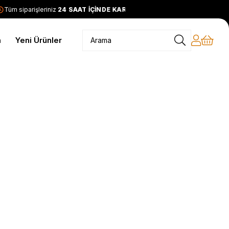
Tüm siparişleriniz
24 SAAT İÇİNDE KARGODA
2399 TL ve üzer
m
Yeni Ürünler