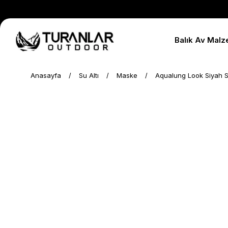
Balık Av Malz
Anasayfa
Su Altı
Maske
Aqualung Look Siyah S