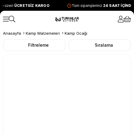
e üzeri
ÜCRETSİZ KARGO
Tüm siparişleriniz
24 SAAT İÇİND
Anasayfa
Kamp Malzemeleri
Kamp Ocağı
Filtreleme
Sıralama