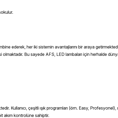
sokulur.
ne ederek, her iki sistemin avantajlarını bir araya getirmekted
si olmaktadır. Bu sayede AFS, LED lambaları için herhalde dünya
r. Kullanıcı, çeşitli ışık programları (örn. Easy, Profesyonel),
it akım kontrolüne sahiptir.