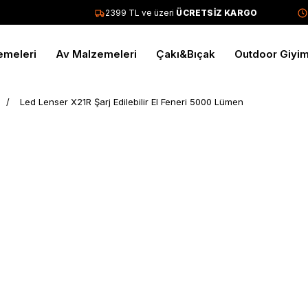
2399 TL ve üzeri
ÜCRETSİZ KARGO
Tüm s
emeleri
Av Malzemeleri
Çakı&Bıçak
Outdoor Giyi
Led Lenser X21R Şarj Edilebilir El Feneri 5000 Lümen