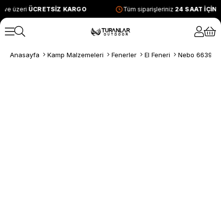
 ve üzeri
ÜCRETSİZ KARGO
Tüm siparişleriniz
24 SAAT İÇİN
Anasayfa
Kamp Malzemeleri
Fenerler
El Feneri
Nebo 6639 Re