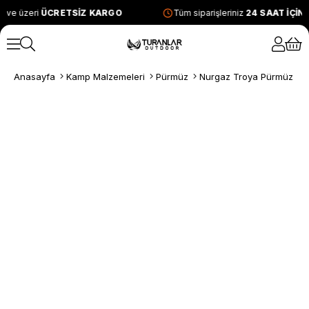
 ve üzeri
ÜCRETSİZ KARGO
Tüm siparişleriniz
24 SAAT İÇİN
Anasayfa
Kamp Malzemeleri
Pürmüz
Nurgaz Troya Pürmüz