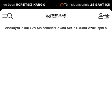
L ve üzeri
ÜCRETSİZ KARGO
Tüm siparişleriniz
24 SAAT İÇİ
Anasayfa
Balık Av Malzemeleri
Olta Set
Okuma Azaki spin set