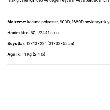
Islak giysiler için cep ve değerli eşyalar veya bardaklar için
Malzeme:
koruma polyester, 600D, 1680D naylon/yırtık yü
Hacim litre:
50L /2441 cu.in
Boyutlar:
12x13x22" (31x32x55cm)
Ağırlık:
1,1 Kg (2,4 lb)