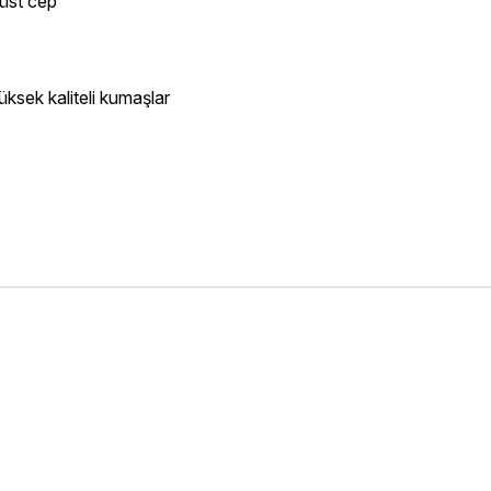
 üst cep
ksek kaliteli kumaşlar