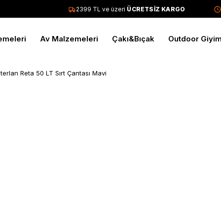
2399 TL ve üzeri
ÜCRETSİZ KARGO
Tü
emeleri
Av Malzemeleri
Çakı&Bıçak
Outdoor Giyi
terlan Reta 50 LT Sırt Çantası Mavi