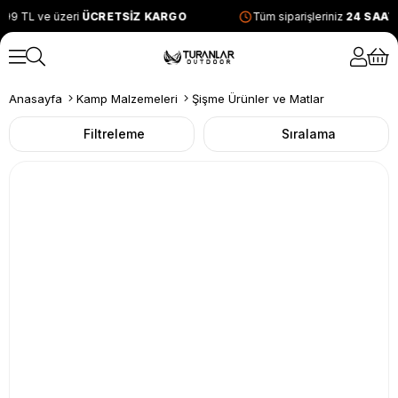
99 TL ve üzeri
ÜCRETSİZ KARGO
Tüm siparişleriniz
24 SAAT
Anasayfa
Kamp Malzemeleri
Şişme Ürünler ve Matlar
Filtreleme
Sıralama