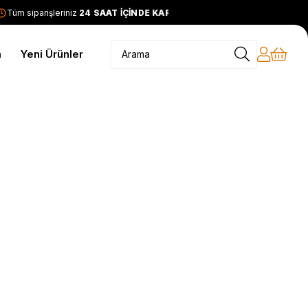
Tüm siparişleriniz
24 SAAT İÇİNDE KARGODA
2399 TL ve üzer
m
Yeni Ürünler