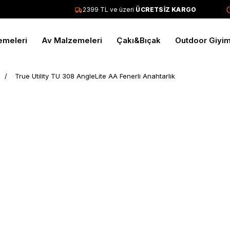
2399 TL ve üzeri
ÜCRETSİZ KARGO
T
emeleri
Av Malzemeleri
Çakı&Bıçak
Outdoor Giyi
True Utility TU 308 AngleLite AA Fenerli Anahtarlık