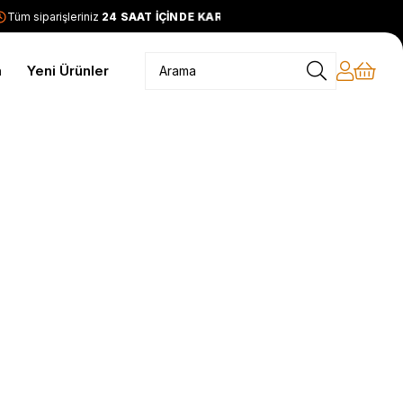
üm siparişleriniz
24 SAAT İÇİNDE KARGODA
2399 TL ve üzeri
m
Yeni Ürünler